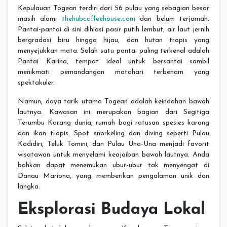
Kepulauan Togean terdiri dari 56 pulau yang sebagian besar
masih alami
thehubcoffeehouse.com
dan belum terjamah.
Pantai-pantai di sini dihiasi pasir putih lembut, air laut jernih
bergradasi biru hingga hijau, dan hutan tropis yang
menyejukkan mata. Salah satu pantai paling terkenal adalah
Pantai Karina, tempat ideal untuk bersantai sambil
menikmati pemandangan matahari terbenam yang
spektakuler.
Namun, daya tarik utama Togean adalah keindahan bawah
lautnya. Kawasan ini merupakan bagian dari Segitiga
Terumbu Karang dunia, rumah bagi ratusan spesies karang
dan ikan tropis. Spot snorkeling dan diving seperti Pulau
Kadidiri, Teluk Tomini, dan Pulau Una-Una menjadi favorit
wisatawan untuk menyelami keajaiban bawah lautnya. Anda
bahkan dapat menemukan ubur-ubur tak menyengat di
Danau Mariona, yang memberikan pengalaman unik dan
langka.
Eksplorasi Budaya Lokal