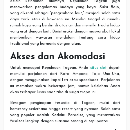
Selain keindahan alamnya, Kepulauan Togean juga
menawarkan pengalaman budaya yang kaya. Suku Bajo,
yang dikenal sebagai “pengembara laut,” menjadi salah satu
daya tarik etnis di kawasan ini. Mereka tinggal di rumah-
rumah kayu yang berdiri di atas air dan memiliki tradisi hidup
yang erat dengan laut. Berinteraksi dengan masyarakat lokal
memberikan wawasan mendalam tentang cara hidup
tradisional yang harmonis dengan alam.
Akses dan Akomodasi
Untuk mencapai Kepulauan Togean, Anda
situs slot
dapat
memulai perjalanan dari Kota Ampana, Tojo Una-Una,
dengan menggunakan kapal feri atau speedboat. Perjalanan
ini memakan waktu beberapa jam, namun kelelahan Anda
akan terbayar lunas saat tiba di surga tropis ini.
Beragam penginapan tersedia di Togean, mulai dari
homestay sederhana hingga resort yang nyaman. Salah satu
yang populer adalah Kadidiri Paradise, yang menawarkan
fasilitas lengkap dengan suasana tenang di tepi pantai.