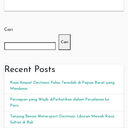
Cari
Cari
Recent Posts
Raja Ampat Destinasi Pulau Terindah di Papua Barat yang
Mendunia
Persiapan yang Wajib diPerhatikan dalam Perjalanan ke
Paris
Tanjung Benoa Watersport Destinasi Liburan Mewah Rasa
Sultan di Bali