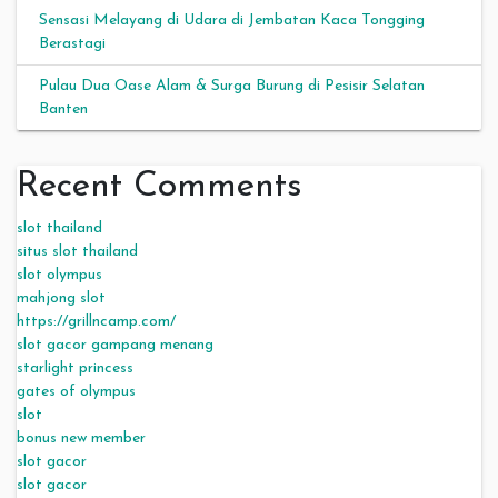
Sensasi Melayang di Udara di Jembatan Kaca Tongging
Berastagi
Pulau Dua Oase Alam & Surga Burung di Pesisir Selatan
Banten
Recent Comments
slot thailand
situs slot thailand
slot olympus
mahjong slot
https://grillncamp.com/
slot gacor gampang menang
starlight princess
gates of olympus
slot
bonus new member
slot gacor
slot gacor