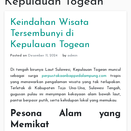
Kepulauan Togean
Keindahan Wisata
Tersembunyi di
Kepulauan Togean
Posted on
Desember 11, 2024
by
admin
Di tengah birunya Laut Sulawesi, Kepulauan Togean muncul
sebagai surga
perpustakaanbappedalampung.com
tropis
yang menawarkan pengalaman wisata yang tak terlupakan.
Terletak di Kabupaten Tojo Una-Una, Sulawesi Tengah,
gugusan pulau ini menyimpan kekayaan alam bawah laut,
pantai berpasir putih, serta kehidupan lokal yang memukau.
Pesona Alam yang
Memikat