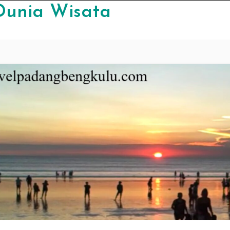
Dunia Wisata