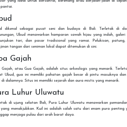
pat yang ideal untuk bersantai, berenang atau berjalan-jalan di sepan
 pantai.
bud
d dikenal sebagai pusat seni dan budaya di Bali. Terletak di da
unungan, Ubud menawarkan hamparan sawah hijau yang indah, galeri s
tunjukan tari, dan pasar tradisional yang ramai. Pelukisan, patung,
jinan tangan dari seniman lokal dapat ditemukan di sini.
oa Gajah
 Gajah, atau Gua Gajah, adalah situs arkeologis yang menarik. Terleta
at Ubud, gua ini memiliki pahatan gajah besar di pintu masuknya dan
l di dalamnya. Situs ini memiliki sejarah dan aura mistis yang menarik.
ura Luhur Uluwatu
letak di ujung selatan Bali, Pura Luhur Uluwatu menawarkan pemanda
 yang menakjubkan. Kuil ini adalah salah satu dari enam pura penting
nggap menjaga pulau dari arah barat daya.