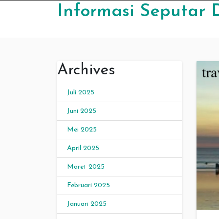
Skip to content
Informasi Seputar 
Archives
Juli 2025
Juni 2025
Mei 2025
April 2025
Maret 2025
Februari 2025
Januari 2025