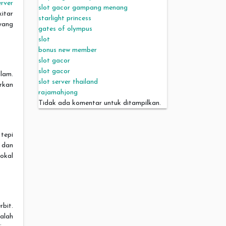
erver
slot gacor gampang menang
itar
starlight princess
yang
gates of olympus
slot
bonus new member
slot gacor
slot gacor
lam.
slot server thailand
rkan
rajamahjong
Tidak ada komentar untuk ditampilkan.
tepi
i dan
okal
bit.
alah