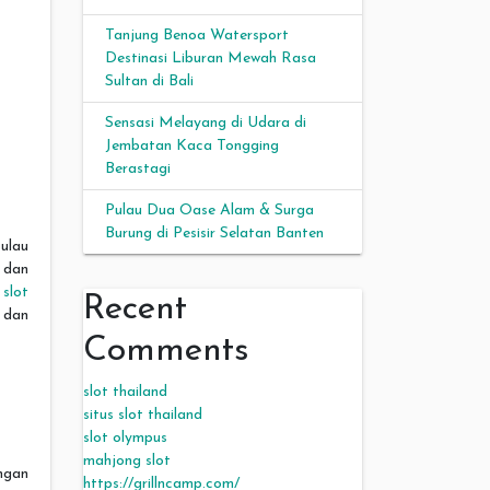
Tanjung Benoa Watersport
Destinasi Liburan Mewah Rasa
Sultan di Bali
Sensasi Melayang di Udara di
Jembatan Kaca Tongging
Berastagi
Pulau Dua Oase Alam & Surga
Burung di Pesisir Selatan Banten
pulau
 dan
h
slot
Recent
 dan
Comments
i
slot thailand
situs slot thailand
slot olympus
mahjong slot
ngan
https://grillncamp.com/