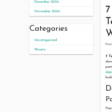
Desember 2024
7
November 2024
T
Categories
W
Uncategorized
Pos
Wisata
7 T
dew
pan
dep
bud
D
P
Pan